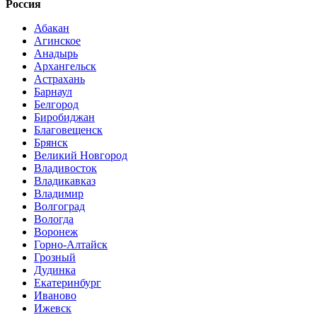
Россия
Абакан
Агинское
Анадырь
Архангельск
Астрахань
Барнаул
Белгород
Биробиджан
Благовещенск
Брянск
Великий Новгород
Владивосток
Владикавказ
Владимир
Волгоград
Вологда
Воронеж
Горно-Алтайск
Грозный
Дудинка
Екатеринбург
Иваново
Ижевск