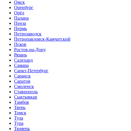
Омск
Оренбург
Орёл
Палана
Пенза
Пермь
Петрозаводск
Петропавловск-Камчатский
Псков
Ростов-на-Дону
Рязань
Салехард
Самара
Санкт-Петербург
Саранск
Саратов
Смоленск
Ставрополь
Сыктывкар
Тамбов
Тверь
Томск
Тула
Тура
Тюмень